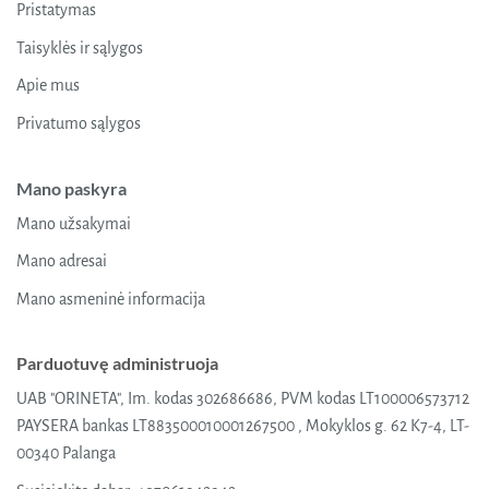
be
Pristatymas
chosen
Taisyklės ir sąlygos
on
the
Apie mus
product
page
Privatumo sąlygos
Mano paskyra
Mano užsakymai
Mano adresai
Mano asmeninė informacija
Parduotuvę administruoja
UAB "ORINETA", Im. kodas 302686686, PVM kodas LT100006573712
PAYSERA bankas LT883500010001267500 , Mokyklos g. 62 K7-4, LT-
00340 Palanga