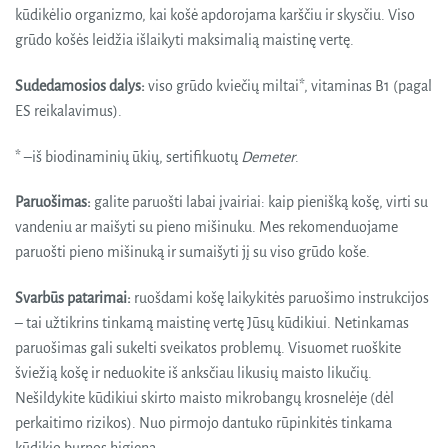
kūdikėlio organizmo, kai košė apdorojama karščiu ir skysčiu. Viso
grūdo košės leidžia išlaikyti maksimalią maistinę vertę.
Sudedamosios dalys:
viso grūdo kviečių miltai*, vitaminas B1 (pagal
ES reikalavimus).
* –iš biodinaminių ūkių, sertifikuotų
Demeter
.
Paruošimas:
galite paruošti labai įvairiai: kaip pienišką košę, virti su
vandeniu ar maišyti su pieno mišinuku. Mes rekomenduojame
paruošti pieno mišinuką ir sumaišyti jį su viso grūdo koše.
Svarbūs patarimai:
ruošdami košę laikykitės paruošimo instrukcijos
– tai užtikrins tinkamą maistinę vertę Jūsų kūdikiui. Netinkamas
paruošimas gali sukelti sveikatos problemų. Visuomet ruoškite
šviežią košę ir neduokite iš anksčiau likusių maisto likučių.
Nešildykite kūdikiui skirto maisto mikrobangų krosnelėje (dėl
perkaitimo rizikos). Nuo pirmojo dantuko rūpinkitės tinkama