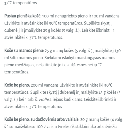
37°C temperatūros.
Pusiau pieniška košė:
100 ml nenugriebto pieno ir 100 ml vandens
užvirkite ir atvėsinkite iki 50°C temperatūros. Supilkite skystį į
dubenėlį ir įmaišykite 25 g košės (5 valg. š.). Leiskite išbrinkti ir
atvėsinkite iki 37°C temperatūros.
Košė su mamos pienu:
25 g manų košės (5 valg. š.) įmaišykite į 130
ml šilto mamos pieno. Siekdami išlaikyti maistingąsias mamos
pieno medžiagas, nekaitinkite jo iki aukštesnės nei 40°C
temperatūros.
Košė be pieno:
200 ml vandens užvirkite ir atvėsinkite iki 50°C
temperatūros. Supilkite skystį į dubenėlį ir įmaišykite 25 g košės (5
valg. š.) bei 1 arb. š.
Holle
aliejaus kūdikiams. Leiskite išbrinkti ir
atvėsinkite iki 37°C temperatūros.
Košė be pieno, su daržovėmis arba vaisiais:
20 g manų košės (4 valg.
š.) sumaišykite su 100 g vaisių tyrelės (iš stiklainiuko arba šviežiai