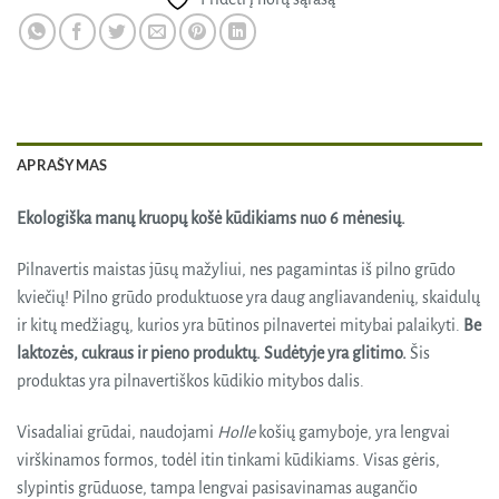
APRAŠYMAS
Ekologiška manų kruopų košė kūdikiams nuo 6 mėnesių.
Pilnavertis maistas jūsų mažyliui, nes pagamintas iš pilno grūdo
kviečių! Pilno grūdo produktuose yra daug angliavandenių, skaidulų
ir kitų medžiagų, kurios yra būtinos pilnavertei mitybai palaikyti.
Be
laktozės, cukraus ir pieno produktų. Sudėtyje yra glitimo.
Šis
produktas yra pilnavertiškos kūdikio mitybos dalis.
Visadaliai grūdai, naudojami
Holle
košių gamyboje, yra lengvai
virškinamos formos, todėl itin tinkami kūdikiams. Visas gėris,
slypintis grūduose, tampa lengvai pasisavinamas augančio