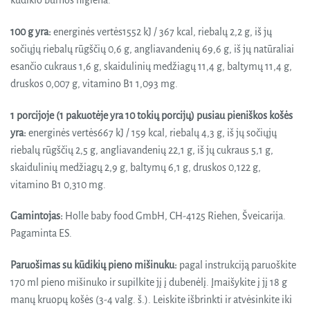
kūdikio burnos higiena.
100 g yra:
energinės vertės1552 kJ / 367 kcal, riebalų 2,2 g, iš jų
sočiųjų riebalų rūgščių 0,6 g, angliavandenių 69,6 g, iš jų natūraliai
esančio cukraus 1,6 g, skaidulinių medžiagų 11,4 g, baltymų 11,4 g,
druskos 0,007 g, vitamino B1 1,093 mg.
1 porcijoje (1 pakuotėje yra 10 tokių porcijų) pusiau pieniškos košės
yra:
energinės vertės667 kJ / 159 kcal, riebalų 4,3 g, iš jų sočiųjų
riebalų rūgščių 2,5 g, angliavandenių 22,1 g, iš jų cukraus 5,1 g,
skaidulinių medžiagų 2,9 g, baltymų 6,1 g, druskos 0,122 g,
vitamino B1 0,310 mg.
Gamintojas:
Holle baby food GmbH, CH-4125 Riehen, Šveicarija.
Pagaminta ES.
Paruošimas su kūdikių pieno mišinuku:
pagal instrukciją paruoškite
170 ml pieno mišinuko ir supilkite jį į dubenėlį. Įmaišykite į jį 18 g
manų kruopų košės (3-4 valg. š.). Leiskite išbrinkti ir atvėsinkite iki