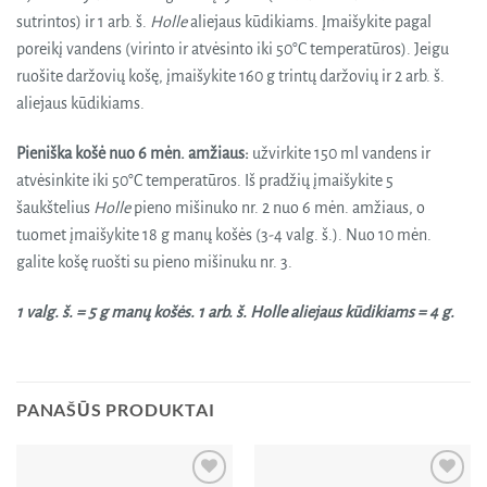
sutrintos) ir 1 arb. š.
Holle
aliejaus kūdikiams. Įmaišykite pagal
poreikį vandens (virinto ir atvėsinto iki 50°C temperatūros). Jeigu
ruošite daržovių košę, įmaišykite 160 g trintų daržovių ir 2 arb. š.
aliejaus kūdikiams.
Pieniška košė nuo 6 mėn. amžiaus:
užvirkite 150 ml vandens ir
atvėsinkite iki 50°C temperatūros. Iš pradžių įmaišykite 5
šaukštelius
Holle
pieno mišinuko nr. 2 nuo 6 mėn. amžiaus, o
tuomet įmaišykite 18 g manų košės (3-4 valg. š.). Nuo 10 mėn.
galite košę ruošti su pieno mišinuku nr. 3.
1 valg. š. = 5 g manų košės. 1 arb. š. Holle aliejaus kūdikiams = 4 g.
PANAŠŪS PRODUKTAI