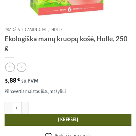
PRADŽIA
/
GAMINTOJAI
/
HOLLE
Ekologiška manų kruopų košė, Holle, 250
g
3,88
€
su PVM
Pilnavertis maistas jūsų mažyliui
produkto kiekis: Ekologiška manų kruopų košė, Holle, 250 g
Į KREPŠELĮ
Pridėti į norų sąrašą