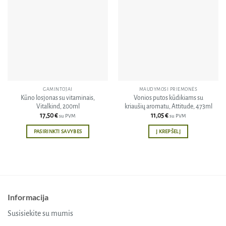
Pridėti
Pridėti
į norų
į norų
sąrašą
sąrašą
GAMINTOJAI
MAUDYMOSI PRIEMONĖS
Kūno losjonas su vitaminais,
Vonios putos kūdikiams su
Vitalkind, 200ml
kriaušių aromatu, Attitude, 473ml
17,50
€
11,05
€
su PVM
su PVM
PASIRINKTI SAVYBES
Į KREPŠELĮ
This
product
has
multiple
variants.
Informacija
The
options
Susisiekite su mumis
may