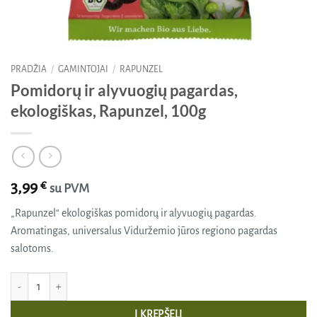
PRADŽIA
/
GAMINTOJAI
/
RAPUNZEL
Pomidorų ir alyvuogių pagardas,
ekologiškas, Rapunzel, 100g
3,99
€
su PVM
„Rapunzel“ ekologiškas pomidorų ir alyvuogių pagardas.
Aromatingas, universalus Viduržemio jūros regiono pagardas
salotoms.
produkto kiekis: Pomidorų ir alyvuogių pagardas, ekologiškas, Rapunzel, 100g
Į KREPŠELĮ