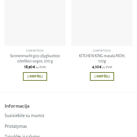
Pridėti
Pridėti
į norų
į norų
sąrašą
sąrašą
GAMINTOJAI
GAMINTOJAI
Sonnenmacht goji (dygliuotojo
KITCHEN KING masala MDH,
ožerškio) uogos, 500 g
100g
18,90
€
4,10
€
su PVM
su PVM
Į KREPŠELĮ
Į KREPŠELĮ
Informacija
Susisiekite su mumis
Pristatymas
Taisyklės ir sąlygos