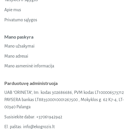
Apie mus
Privatumo sąlygos
Mano paskyra
Mano užsakymai
Mano adresai
Mano asmeninė informacija
Parduotuvę administruoja
UAB "ORINETA", Im. kodas 302686686, PVM kodas LT100006573712
PAYSERA bankas LT883500010001267500 , Mokyklos g. 62 K7-4, LT-
00340 Palanga
Susisiekite dabar:
+37061942942
El. paštas:
info@ekogrozis.lt