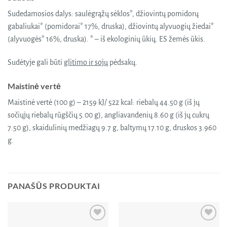
Sudedamosios dalys: saulėgrąžų sėklos*, džiovintų pomidorų
gabaliukai* (pomidorai* 17%, druska), džiovintų alyvuogių žiedai*
(alyvuogės* 16%, druska). * – iš ekologinių ūkių. ES žemės ūkis.
Sudėtyje gali būti
glitimo ir sojų
pėdsakų.
Maistinė vertė
Maistinė vertė (100 g) – 2159 kJ/ 522 kcal: riebalų 44.50 g (iš jų
sočiųjų riebalų rūgščių 5.00 g), angliavandenių 8.60 g (iš jų cukrų
7.50 g), skaidulinių medžiagų 9.7 g, baltymų 17.10 g, druskos 3.960
g.
PANAŠŪS PRODUKTAI