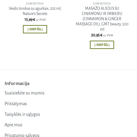
GAMINTOJAI
GAMINTOJAI
Veido tonikas su agurkais, 225 ml,
MASAŽO ALIEJUS SU
Nature’s Secrets
CINAMONU IR IMBIERU
(CINNAMON & GINGER
15,99
€
su PVM
MASSAGE OIL), GMT beauty, 500
ml
Į KREPŠELĮ
30,95
€
su PVM
Į KREPŠELĮ
Informacija
Susisiekite su mumis
Pristatymas
Taisyklės ir sąlygos
Apie mus
Privatumo sąlygos