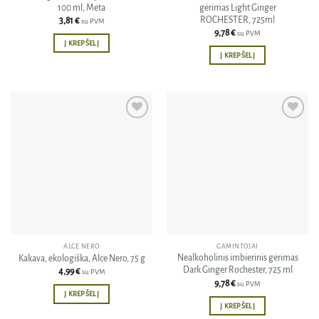
100 ml, Mėta
gėrimas Light Ginger
ROCHESTER, 725ml
3,81
€
su PVM
9,78
€
su PVM
Į KREPŠELĮ
Į KREPŠELĮ
Pridėti
Pridėti
į norų
į norų
sąrašą
sąrašą
ALCE NERO
GAMINTOJAI
Nealkoholinis imbierinis gėrimas
Kakava, ekologiška, Alce Nero, 75 g
Dark Ginger Rochester, 725 ml
4,99
€
su PVM
9,78
€
su PVM
Į KREPŠELĮ
Į KREPŠELĮ