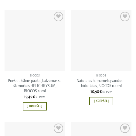
Pridėti
Pridėti
į norų
į norų
sąrašą
sąrašą
BIOCOS
BIOCOS
Priešraukšlinis paakių balzamas su
Natūralus hamamelių vanduo –
šlamučiais HELICHRYSUM,
hidrolatas, BIOCOS 100ml
BIOCOS, 10ml
10,90
€
su PVM
19,49
€
su PVM
Į KREPŠELĮ
Į KREPŠELĮ