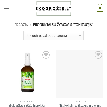
Skip
0
to
content
PRADŽIA
/
PRODUKTAI SU ŽYMOMIS “TONIZUOJA”
Pridėti
Pridėti
į norų
į norų
sąrašą
sąrašą
GAMINTOJAI
GAMINTOJAI
Ekologiškas BERŽŲ hidrolatas,
NEalkoholinis, BEcukris imbierinis