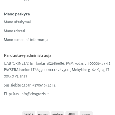
Mano paskyra
Mano užsakymai
Mano adresai
Mano asmeninė informacija
Parduotuvę administruoja
UAB "ORINETA", Im. kodas 302686686, PVM kodas LT100006573712
PAYSERA bankas LT883500010001267500 , Mokyklos g. 62 K7-4, LT-
00340 Palanga
Susisiekite dabar:
+37061942942
El. paštas:
info@ekogrozis.lt
Visa
PayPal
Stripe
MasterCard
Cash