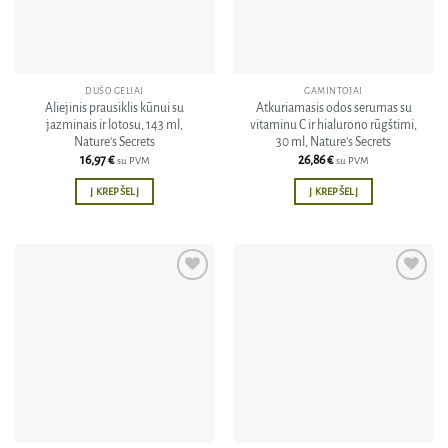
DUŠO GELIAI
GAMINTOJAI
Aliejinis prausiklis kūnui su
Atkuriamasis odos serumas su
jazminais ir lotosu, 143 ml,
vitaminu C ir hialurono rūgštimi,
Nature’s Secrets
30 ml, Nature’s Secrets
16,97
€
26,86
€
su PVM
su PVM
Į KREPŠELĮ
Į KREPŠELĮ
Pridėti
Pridėti
į norų
į norų
sąrašą
sąrašą