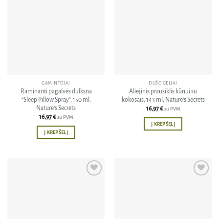
Pridėti
Pridėti
į norų
į norų
sąrašą
sąrašą
GAMINTOJAI
DUŠO GELIAI
Raminanti pagalvės dulksna
Aliejinis prausiklis kūnui su
“Sleep Pillow Spray”, 150 ml,
kokosais, 143 ml, Nature’s Secrets
Nature’s Secrets
16,97
€
su PVM
16,97
€
su PVM
Į KREPŠELĮ
Į KREPŠELĮ
Pridėti
Pridėti
į norų
į norų
sąrašą
sąrašą